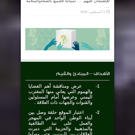
للإطمئنان عليهم …. تمنياتنا للجميع بالصحةوالسلامة
….
3 أغسطس، 2026
الأهداف – المبادئ والقيم
1-
عرض ومناقشة أهم القضايا
والهموم التي يعاني منها المغترب
اليمني وعرضها أمام المسئولين
والقنوات والجهات ذات العلاقة .
2-
اعتبار الموقع حلقة وصل بين
أبناء الوطن الواحد في المهجر
والعمل على نبذ الطائفية
والمذهبية والحزبية التي دمرت
العلاقات بين اليمنيين حتى وصلوا