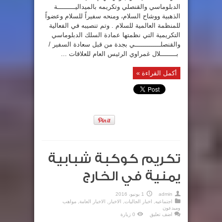
الدبلوماسي والقنصلي وتكريمه بالميداليـــــــــة
الذهبية ووشاح السلام، ومنحه سفيراً للسلام وعضواً
للمنظمة العالمية للسلام . وتم تنصيبه في الفعالية
التكريمية التي نظمتها عمادة السلك الدبلوماسي
والقنصلـــــــــــــي بجدة من قبل سعادة السفير /
بــــــــلال غمراوي الرئيس العام للعلاقات ...
أكمل القراءة »
تكريم كوكبة شبابية
يمنية في الخارج
admin
1 يونيو، 2016
اجتماعيه
,
اخبار الجاليات
,
الاخبار
,
الاخبار العامة
,
مواهب
ومبدعون
اضف تعليق
0 زيارة