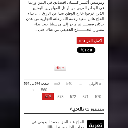
ومؤسس أكبـــر كيــــان اقتصادي في اليمن وربما
في الوطن العربي من أوائل المهاجرين اليمنيين
الذين خرجوا خارج الوطن بحثا عن الرزق . .. بداء
الحاج هائل سعيد رحمه الله رحلته التجارية من عدن
بدكان صغيـــر ثم هاجر إلى مرسيليا حيث بداء
مشوار النجــــــــاح الحقيقي من هناك حتى ...
أكمل القراءة »
« الأولى
...
540
550
صفحة 574 من 574
«
560
574
573
572
571
570
منشورات ثقافية
الحاج عبد الحق محمد البذيجي في
رحاب الخالدين تعازينااااا