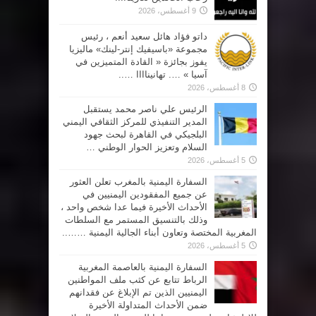
9 أغسطس، 2026
داتو فؤاد هائل سعيد أنعم ، رئيس
مجموعة «باسيفيك إنتر-لينك» ماليزيا
يفوز بجائزة « القادة المتميزين في
آسيا » …. تهانيناااا …..
8 أغسطس، 2026
الرئيس علي ناصر محمد يستقبل
المدير التنفيذي للمركز الثقافي اليمني
البلجيكي في القاهرة لبحث جهود
السلام وتعزيز الحوار الوطني …
5 أغسطس، 2026
السفارة اليمنية بالمغرب تعلن العثور
عن جميع المفقودين اليمنيين في
الأحداث الأخيرة فيما عدا شخص واحد ،
وذلك بالتنسيق المستمر مع السلطات
المغربية المختصة وتعاون أبناء الجالية اليمنية ……..
5 أغسطس، 2026
السفارة اليمنية بالعاصمة المغربية
الرباط تتابع عن كثب ملف المواطنين
اليمنيين الذين تم الإبلاغ عن فقدانهم
ضمن الأحداث المتداولة الأخيرة