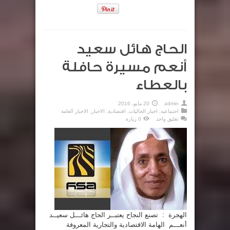
الحاج هائل سعيد
أنعم مسيرة حافلة
بالعطاء
admin
20 مايو، 2016
اجتماعيه
,
اخبار الجاليات
,
اقتصادية
,
الاخبار
,
الاخبار العامة
تعليق واحد
0 زيارة
الهجرة : تصنع النجاح يعتبــر الحاج هائـــل سعيــد
أنعـــم الهامة الاقتصادية والتجارية المعروفة