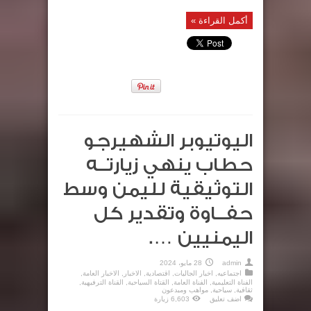
أكمل القراءة »
اليوتيوبر الشهيرجو
حطاب ينهي زيارتــه
التوثيقية لليمن وسط
حفــاوة وتقدير كل
اليمنيين ….
admin
28 مايو، 2024
اجتماعيه
,
اخبار الجاليات
,
اقتصادية
,
الاخبار
,
الاخبار العامة
,
الفناة التعليمية
,
الفناة العامة
,
القتاة السياحبة
,
القناة الترفيهية
,
ثقافية
,
سياحية
,
مواهب ومبدعون
اضف تعليق
6,603 زيارة