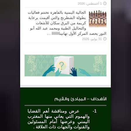
1 أغسطس، 2026
الجالية اليمنية بالقاهرة تختتم فعاليات
بطولة الشطرنج والتي أقيمت برعاية
كريمة من البرق سكان للأشعات
والتحاليل الطبية ومحمد عبد الله أبو
النور يحصد المركز الأول تهانينااااااا …
31 يوليو، 2026
الأهداف – المبادئ والقيم
1-
عرض ومناقشة أهم القضايا
والهموم التي يعاني منها المغترب
اليمني وعرضها أمام المسئولين
والقنوات والجهات ذات العلاقة .