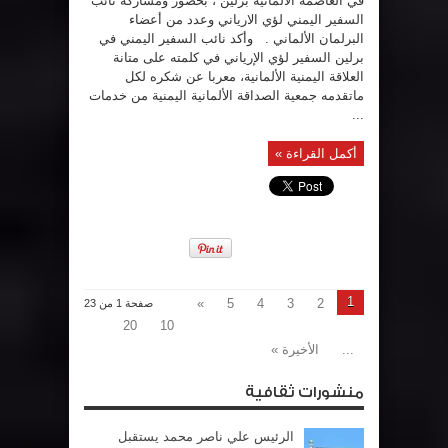
في العاصمة الالمانية برلين ، بحضور ومشاركة نائب
السفير اليمني لؤي الارياني وعدد من أعضاء
البرلمان الألماني . وأكد نائب السفير اليمني في
برلين السفير لؤي الإرياني في كلمته على متانة
العلاقة اليمنية الألمانية، معربا عن شكره لكل
ماتقدمه جمعية الصداقة الألمانية اليمنية من خدمات
...
أكمل القراءة »
1
»
5
4
3
2
صفحة 1 من 23
20
10
...
الأخيرة »
منشورات ثقافية
الرئيس علي ناصر محمد يستقبل