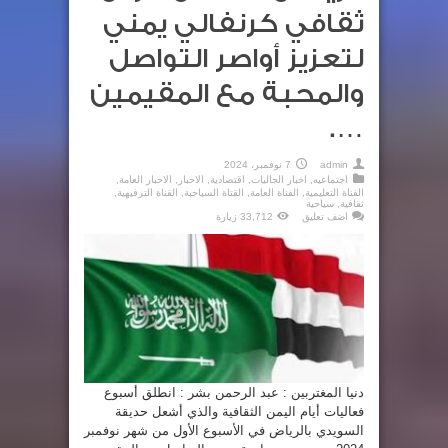
ثقافي كرنفالي يمني
لتعزيز أواصر التواصل
والمحبة مع المقيمين
….
admin
7 نوفمبر، 2024
اجتماعيه
,
اخبار الجاليات
,
اقتصادية
,
الاخبار
,
الاخبار العامة
,
الفناة التعليمية
,
الفناة العامة
,
القتاة السياحبة
,
القناة الترفيهية
,
ثقافية
,
سياحية
اضف تعليق
33,712 زيارة
دنيا المغتربين : عبد الرحمن بشر : انطلق أسبوع
فعاليات أيام اليمن الثقافية والذي أشعل حديقة
السويدي بالرياض في الأسبوع الأول من شهر نوفمبر