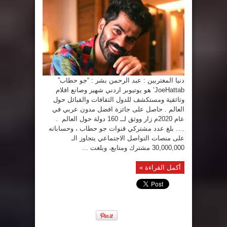
دنيا المغتربين : عبد الرحمن بشر : “جو حطاب”
JoeHattab’ هو يوتيوبر اردني شهير وصانع افلام
وثائقية ومستكشف للدول الثقافات والقبائل حول
العالم . حاصل على جائزة افضل مدون عربي في
عام 2020م زار ووثق لــ 160 دولة حول العالم .
…. بلغ عدد مشتركي قنوات جو حطاب ، وحساباته
على منصات التواصل الاجتماعي يتجاوز الـ
30,000,000 مشترك ومتابع، وبلغت ...
أكمل القراءة »