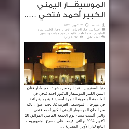
الموسيقـــار اليمني
الكبير أحمد فتحي …..
admin
21 أكتوبر، 2024
اجتماعيه
,
اخبار الجاليات
,
الاخبار
,
الاخبار العامة
,
الفناة
التعليمية
,
الفناة العامة
,
ثقافية
,
سياحية
,
مواهب ومبدعون
اضف تعليق
4,765 زيارة
دنيا المغتربين : عبد الرحمن بشر : نظم وأدار فنان
اليمن الكبير الموسيقار الدكتور احمد فتحي في
العاصمة المصرية القاهرة أمسية فنية يمنية رائعة
في مهرجان الموسيقى العربية 32 تحت عنوان باقة
من ألحان الموسيقار اليمني الكبير أحمد فتحي ،
والتي أقيمت مساء يوم الجمعة الماضي الموافق 18
اكتوبر 2024 ،والتي أقيمت على مسرح الجمهورية ،
التابع لدار الأوبرا المصرية ، ...