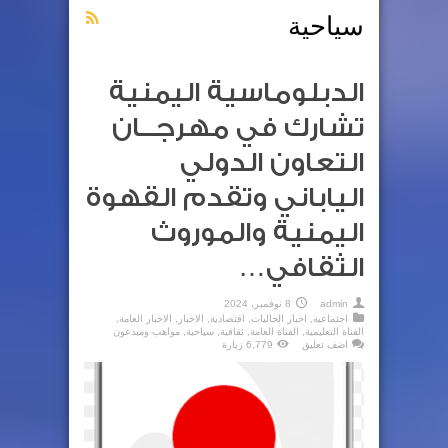
سياحية
الدبلوماسية اليمنية
تشارك في مهرجــان
التعاون الدولي
الياباني وتقدم القهوة
اليمنية والموروث
الثقافي…
admin
8 نوفمبر، 2024
اجتماعيه
,
اخبار الجاليات
,
اقتصادية
,
الاخبار
,
الاخبار العامة
,
الفناة التعليمية
,
الفناة العامة
,
ثقافية
,
سياحية
,
مواهب ومبدعون
اضف تعليق
6,779 زيارة