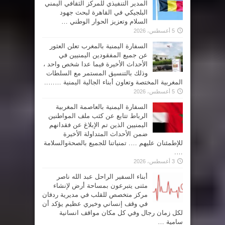
المدير التنفيذي للمركز الثقافي اليمني
البلجيكي في القاهرة لبحث جهود
السلام وتعزيز الحوار الوطني …
5 أغسطس، 2026
السفارة اليمنية بالمغرب تعلن العثور
عن جميع المفقودين اليمنيين في
الأحداث الأخيرة فيما عدا شخص واحد ،
وذلك بالتنسيق المستمر مع السلطات
المغربية المختصة وتعاون أبناء الجالية اليمنية ……..
5 أغسطس، 2026
السفارة اليمنية بالعاصمة المغربية
الرباط تتابع عن كثب ملف المواطنين
اليمنيين الذين تم الإبلاغ عن فقدانهم
ضمن الأحداث المتداولة الأخيرة
للإطمئنان عليهم …. تمنياتنا للجميع بالصحةوالسلامة
….
3 أغسطس، 2026
أبناء السفير الراحل عبد الله ناصر
مثنى يتبرعون بمساحة أرض لإنشاء
مركز متخصص للقلب في مديرية ردفان
في وقف إنساني وخيري عظيم يؤكد أن
لكل زمان رجال وفي كل مكان مواقف انسانية
سامية …