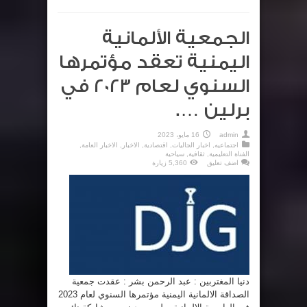
الجمعية الألمانية
اليمنية تعقد مؤتمرها
السنوي لعام 2023 في
برلين ….
admin
16 مايو، 2023
اجتماعيه
,
اخبار الجاليات
,
اقتصادية
,
الاخبار
,
الاخبار العامة
,
الفناة التعليمية
,
ثقافية
,
سياحية
اضف تعليق
5,360 زيارة
دنيا المغتربين : عبد الرحمن بشر : عقدت جمعية
الصداقة الالمانية اليمنية مؤتمرها السنوي لعام 2023