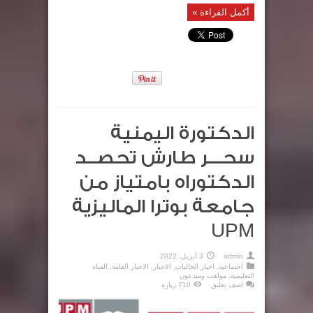
أكمل القراءة »
الدكتورة اليمنية
سحـــر طارش تحصــد
الدكتوراه بامتياز من
جامعة بوترا الماليزية
UPM
admin
3 أبريل، 2022
اجتماعيه
,
اخبار الجاليات
,
الاخبار
,
الاخبار العامة
,
الفناة
التعليمية
,
مواهب ومبدعون
اضف تعليق
710 زيارة