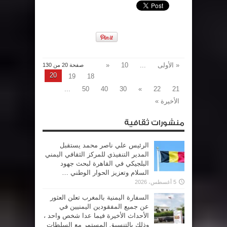
« الأولى
...
10
«
صفحة 20 من 130
20
19
18
...
50
40
30
»
22
21
الأخيرة »
منشورات ثقافية
الرئيس علي ناصر محمد يستقبل
المدير التنفيذي للمركز الثقافي اليمني
البلجيكي في القاهرة لبحث جهود
السلام وتعزيز الحوار الوطني …
5 أغسطس، 2026
السفارة اليمنية بالمغرب تعلن العثور
عن جميع المفقودين اليمنيين في
الأحداث الأخيرة فيما عدا شخص واحد ،
وذلك بالتنسيق المستمر مع السلطات