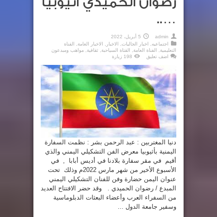
رضوان الحميدي أثيوبيا
…..
admin
5 أبريل، 2022
اجتماعيه
,
اخبار الجاليات
,
الاخبار
,
الاخبار العامة
,
الفناة
التعليمية
,
الفناة العامة
,
القتاة السياحبة
,
ثقافية
,
مواهب ومبدعون
اضف تعليق
198 زيارة
دنيا المغتربين : عبد الرحمن بشر : نظمت السفارة
اليمنية بأثيوبيا معرض الفن التشكيلي اليمني والذي
أقيم في مقر سفارة بلادنا في أديس أبابا , في
الأسبوع الأخير من شهر مارس 2022م وذلك تحت
عنوان اليمن حضارة وفن للفنان التشكيلي اليمني
المبدع / رضوان الحميدي . وقد حضر الافتتاح العديد
من السفراء العرب وأعضاء البعثات الدبلوماسية
وسفير جامعة الدول ...