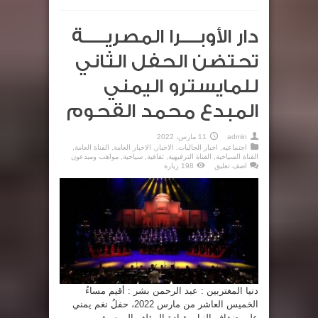
دار الأوبــــرا المصريـــــة
تحتضن الحفل الثاني
للمايسترو اليمني
المبدع محمد القحوم
admin
11 مارس، 2022
اجتماعيه
,
اخبار الجاليات
,
الاخبار
,
الاخبار العامة
,
الفناة العامة
,
القتاة السياحبة
,
القناة الترفيهية
,
ثقافية
,
سياحية
,
مواهب ومبدعون
اضف تعليق
198 زيارة
دنيا المغتربين : عبد الرحمن بشر : أقيم مساءُ
الخميس العاشر من مارس 2022، حفلُ نغم يمني
على ضفاف النيل بقيادة المؤلف الموسيقي