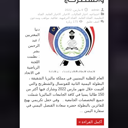
admin
9 مارس، 2022
اجتماعيه
,
اخبار الجاليات
,
الاخبار
,
الاخبار العامة
,
الفناة
التعليمية
,
الفناة العامة
,
القناة الترفيهية
,
ثقافية
,
مواهب ومبدعون
اضف تعليق
175 زيارة
دنيا
المغتربين
/ عبد
الرحمن
بشر
: نظمت
اللجنة
الرياضية
في الاتحاد
العام للطلبة اليمنيين في مملكة ماليزيا الشقيقة ،
البطولة اليمنية الثانية للفوتسال والشطرنج والتي
أقيمت خلال شهر مارس 2022 وشارك فيها أكثر من
150 طالبا يمنيا في كافة الجامعات الماليزيا شملت
جميع التخصصات الجامعية . وفي حفل تكريمي بهيج
للفائزين بالبطولة حضره سعادة القنصل اليمني في
سفارة اليمن ...
أكمل القراءة »