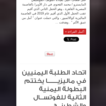
المايسترو / محمد القحوم، في دار الأوبرا بالعاصمة
المصرية القاهرة ، وهو الحفل الثاني الذي أقيم
عقب الحفل الأول الذي أقيم عام 2019 في العاصمة
الماليزية كوالالمبور ، والتي حملت عنوان ” أمل من
عمق الألم ” . وهدفت ...
أكمل القراءة »
اتحاد الطلبة اليمنيين
في ماليزيـــــــا يختتم
البطولة اليمنية
الثانية للفوتســال
والشطرنــج