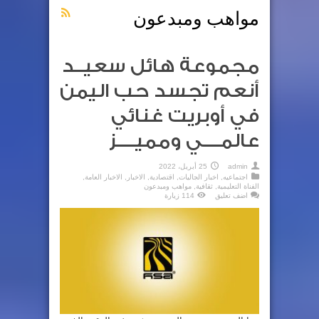
مواهب ومبدعون
مجموعة هائل سعيــد
أنعم تجسد حب اليمن
في أوبريت غنائي
عالمــــي ومميــــز
admin
25 أبريل، 2022
اجتماعيه
,
اخبار الجاليات
,
اقتصادية
,
الاخبار
,
الاخبار العامة
,
الفناة التعليمية
,
ثقافية
,
مواهب ومبدعون
اضف تعليق
114 زيارة