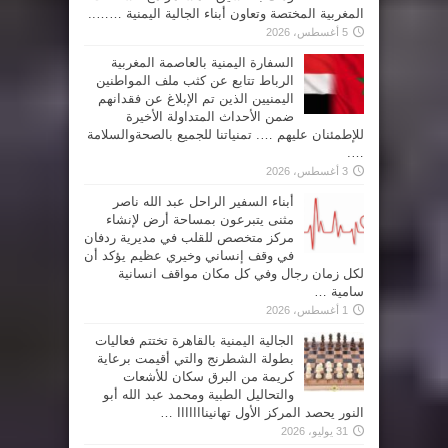
المغربية المختصة وتعاون أبناء الجالية اليمنية ……..
5 أغسطس، 2026
السفارة اليمنية بالعاصمة المغربية
الرباط تتابع عن كثب ملف المواطنين
اليمنيين الذين تم الإبلاغ عن فقدانهم
ضمن الأحداث المتداولة الأخيرة
للإطمئنان عليهم …. تمنياتنا للجميع بالصحةوالسلامة
….
3 أغسطس، 2026
أبناء السفير الراحل عبد الله ناصر
مثنى يتبرعون بمساحة أرض لإنشاء
مركز متخصص للقلب في مديرية ردفان
في وقف إنساني وخيري عظيم يؤكد أن
لكل زمان رجال وفي كل مكان مواقف انسانية
سامية …
1 أغسطس، 2026
الجالية اليمنية بالقاهرة تختتم فعاليات
بطولة الشطرنج والتي أقيمت برعاية
كريمة من البرق سكان للأشعات
والتحاليل الطبية ومحمد عبد الله أبو
النور يحصد المركز الأول تهانينااااااا …
31 يوليو، 2026