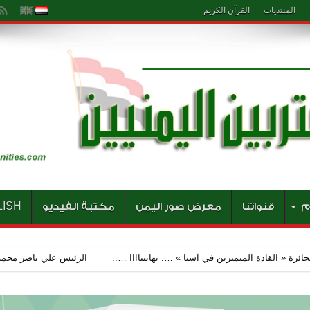
المنتديات
القرآن الكريم
م
قنواتنا
معرض صور اليمن
مكتبة الفيديو
LISH
متميزين في آسيا » …. تهانيناااا …..
الرئيس علي ناصر محمد يستقبل المدير ال