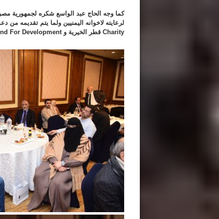
كما وجه الحاج عبد الواسع شكره لجمهورية مصر 
Charity قطر الخيرية و Qatar Fund For Development في دعم علاج المرضى اليمنيين .