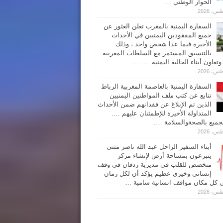
الحوار الوطني …
السفارة اليمنية بالمغرب تعلن العثور عن
جميع المفقودين اليمنيين في الأحداث
الأخيرة فيما عدا شخص واحد ، وذلك
بالتنسيق المستمر مع السلطات المغربية
تعاون أبناء الجالية اليمنية ……..
السفارة اليمنية بالعاصمة المغربية الرباط
تتابع عن كثب ملف المواطنين اليمنيين
الذين تم الإبلاغ عن فقدانهم ضمن الأحداث
المتداولة الأخيرة للإطمئنان عليهم ….
للجميع بالصحةوالسلامة ….
أبناء السفير الراحل عبد الله ناصر مثنى
يتبرعون بمساحة أرض لإنشاء مركز
متخصص للقلب في مديرية ردفان في وقف
إنساني وخيري عظيم يؤكد أن لكل زمان
 كل مكان مواقف انسانية سامية …