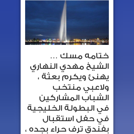
ختامه مسك …
الشيخ مهدي النهاري
يهنئ ويكرم بعثة ،
ولاعبي منتخب
الشباب المشاركين
في البطولة الخليجية
في حفل استقبال
بفندق ترف حراء بجده ،